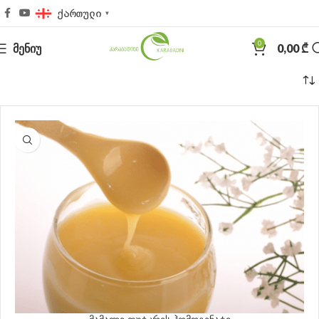
ქართული
▼
0
ᲛᲔᲜᲘᲣ
0,00
₾