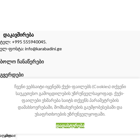
დაკავშირება
ტელ: +995 555940045.
ელ-ფოსტა: info@karabadini.ge
ᲑᲝᲚᲝ ᲩᲐᲜᲐᲬᲔᲠᲔᲑᲘ
ᲒᲕᲔᲠᲓᲔᲑᲘ
ჩვენი ვებსაიტი იყენებს ქუქი-ფაილებს (Cookies) თქვენი
საუკეთესო გამოცდილების უზრუნველსაყოფად. ქუქი-
ფაილები ეხმარება საიტს თქვენს პარამეტრების
დამახსოვრებაში, მომსახურების გაუმჯობესებაში და
უსაფრთხოების უზრუნველყოფაში.
ᲓᲐᲓᲐᲡᲢᲣᲠᲔᲑᲐ
0
აღაზია
კალათა