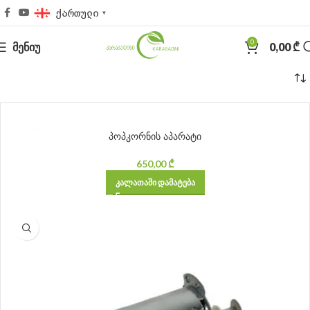
ქართული
▼
0
ᲛᲔᲜᲘᲣ
0,00
₾
პოპკორნის აპარატი
650,00
₾
ᲙᲐᲚᲐᲗᲐᲨᲘ ᲓᲐᲛᲐᲢᲔᲑᲐ