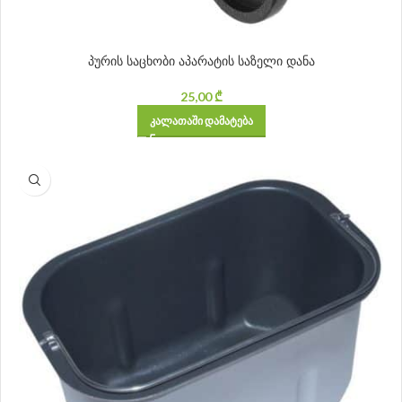
პურის საცხობი აპარატის საზელი დანა
25,00
₾
ᲙᲐᲚᲐᲗᲐᲨᲘ ᲓᲐᲛᲐᲢᲔᲑᲐ