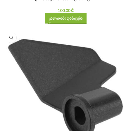
100,00
₾
ᲙᲐᲚᲐᲗᲐᲨᲘ ᲓᲐᲛᲐᲢᲔᲑᲐ