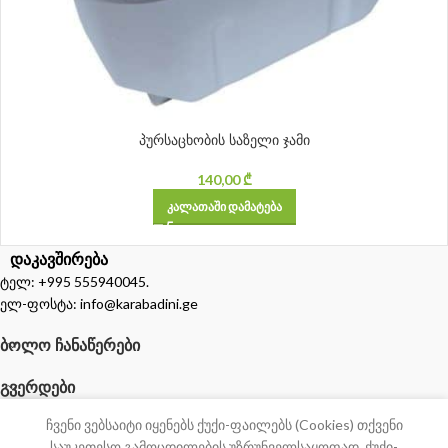
პურსაცხობის საზელი ჯამი
140,00
₾
ᲙᲐᲚᲐᲗᲐᲨᲘ ᲓᲐᲛᲐᲢᲔᲑᲐ
დაკავშირება
ტელ: +995 555940045.
ელ-ფოსტა: info@karabadini.ge
ᲑᲝᲚᲝ ᲩᲐᲜᲐᲬᲔᲠᲔᲑᲘ
ᲒᲕᲔᲠᲓᲔᲑᲘ
0
ჩვენი ვებსაიტი იყენებს ქუქი-ფაილებს (Cookies) თქვენი
აღაზია
კალათა
საუკეთესო გამოცდილების უზრუნველსაყოფად. ქუქი-