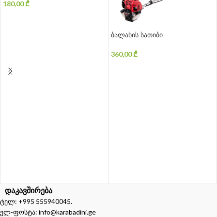
180,00
₾
ᲙᲐᲚᲐᲗᲐᲨᲘ ᲓᲐᲛᲐᲢᲔᲑᲐ
ბალახის სათიბი
360,00
₾
ᲙᲐᲚᲐᲗᲐᲨᲘ ᲓᲐᲛᲐᲢᲔᲑᲐ
დაკავშირება
ტელ: +995 555940045.
ელ-ფოსტა: info@karabadini.ge