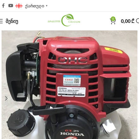
ქართული
▼
0
ᲛᲔᲜᲘᲣ
0,00
₾