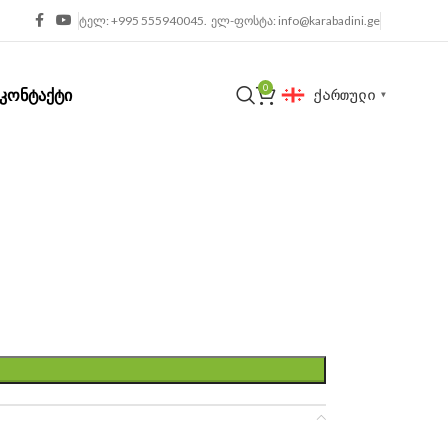
ტელ: +995 555940045. ელ-ფოსტა: info@karabadini.ge
0
ᲙᲝᲜᲢᲐᲥᲢᲘ
ქართული
▼