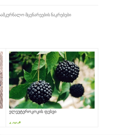
სამკურნალო მცენარეების ნაკრებები
ელეუტეროკოკის ფესვი
თირკმლის ჩაი
6,00
₾
5,00
₾
ᲙᲐᲚᲐᲗᲐᲨᲘ ᲓᲐᲛᲐᲢᲔᲑᲐ
ᲙᲐᲚᲐᲗᲐᲨᲘ ᲓᲐᲛᲐᲢ