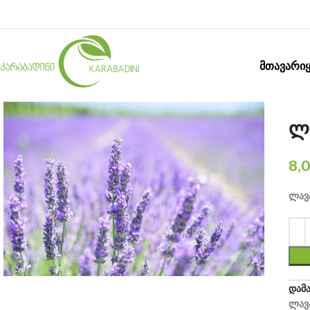
ᲛᲗᲐᲕᲐᲠᲘ
ლ
8,
ლავა
დამ
ლავა