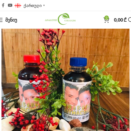
ქართული
▼
0
ᲛᲔᲜᲘᲣ
0,00
₾