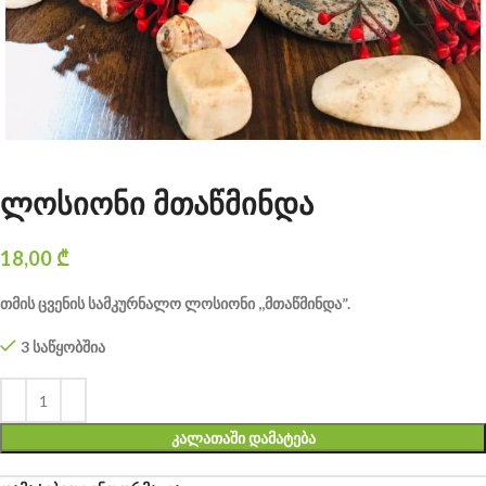
ლოსიონი მთაწმინდა
18,00
₾
თმის ცვენის სამკურნალო ლოსიონი ,,მთაწმინდა”.
3 საწყობშია
ᲙᲐᲚᲐᲗᲐᲨᲘ ᲓᲐᲛᲐᲢᲔᲑᲐ