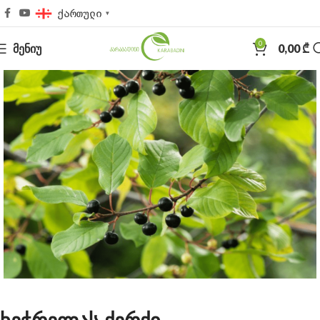
ქართული
▼
0
ᲛᲔᲜᲘᲣ
0,00
₾